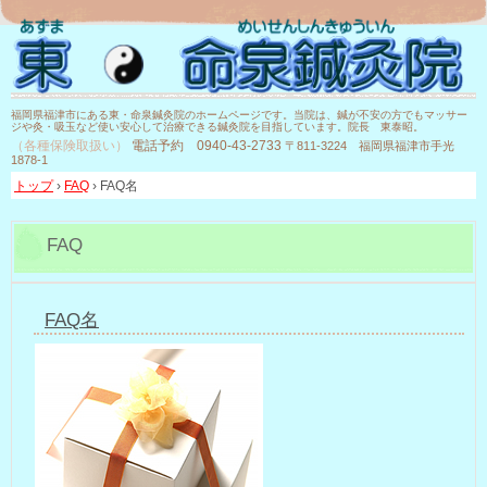
福岡県福津市にある東・命泉鍼灸院のホームページです。当院は、鍼が不安の方でもマッサー
ジや灸・吸玉など使い安心して治療できる鍼灸院を目指しています。院長 東泰昭。
（各種保険取扱い）
電話予約
0940-43-2733
〒811-3224 福岡県福津市手光
1878-1
トップ
›
FAQ
›
FAQ名
FAQ
FAQ名